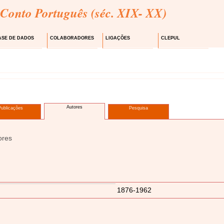
 Conto Português (séc. XIX- XX)
ASE DE DADOS
COLABORADORES
LIGAÇÕES
CLEPUL
Autores
Publicações
Pesquisa
ores
s
1876-1962