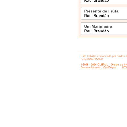
Raul Brandão
Presente de Fruta
Raul Brandão
Um Marinheiro
Raul Brandão
Este trabalho é financiado por fundos 
“UIDB/00077/2020”
©2008 - 2026 CLEPUL - Grupo de Inv
Desenvolvimento:
VitralDigital
HTM