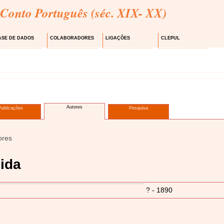
 Conto Português (séc. XIX- XX)
ASE DE DADOS
COLABORADORES
LIGAÇÕES
CLEPUL
Autores
Publicações
Pesquisa
ores
ida
? - 1890