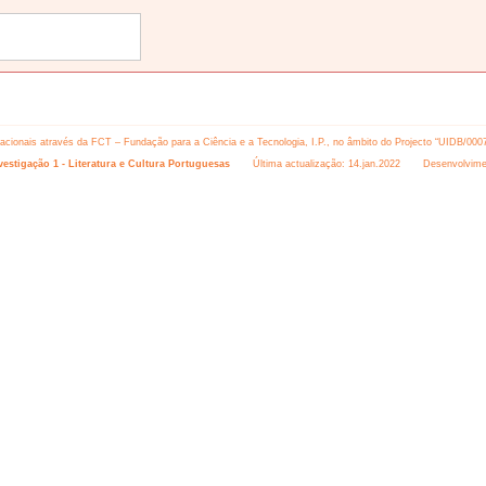
 nacionais através da FCT – Fundação para a Ciência e a Tecnologia, I.P., no âmbito do Projecto “UIDB/000
estigação 1 - Literatura e Cultura Portuguesas
Última actualização: 14.jan.2022 Desenvolvime