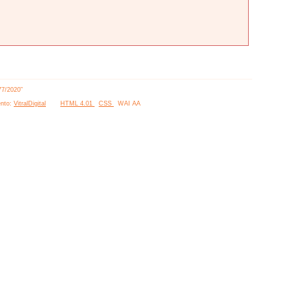
77/2020”
nto:
VitralDigital
HTML 4.01
CSS
WAI AA