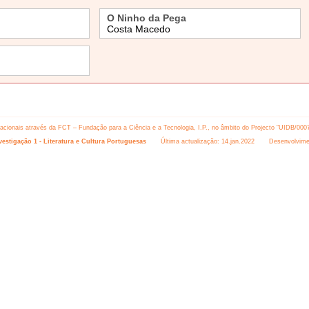
O Ninho da Pega
Costa Macedo
 nacionais através da FCT – Fundação para a Ciência e a Tecnologia, I.P., no âmbito do Projecto “UIDB/000
estigação 1 - Literatura e Cultura Portuguesas
Última actualização: 14.jan.2022 Desenvolvime