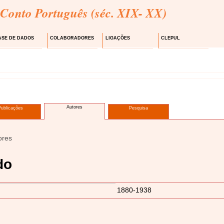
 Conto Português (séc. XIX- XX)
ASE DE DADOS
COLABORADORES
LIGAÇÕES
CLEPUL
Autores
Publicações
Pesquisa
ores
do
1880-1938