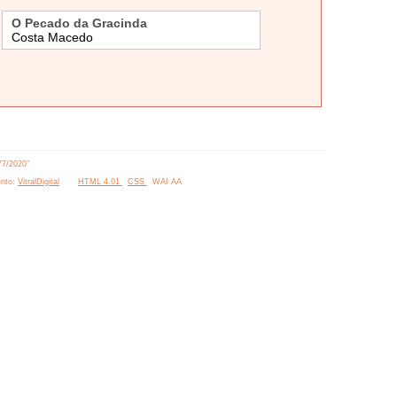
O Pecado da Gracinda
Costa Macedo
77/2020”
nto:
VitralDigital
HTML 4.01
CSS
WAI AA