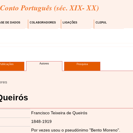
 Conto Português (séc. XIX- XX)
ASE DE DADOS
COLABORADORES
LIGAÇÕES
CLEPUL
Autores
Publicações
Pesquisa
ores
Queirós
Francisco Teixeira de Queirós
1848-1919
Por vezes usou o pseudónimo "Bento Moreno".