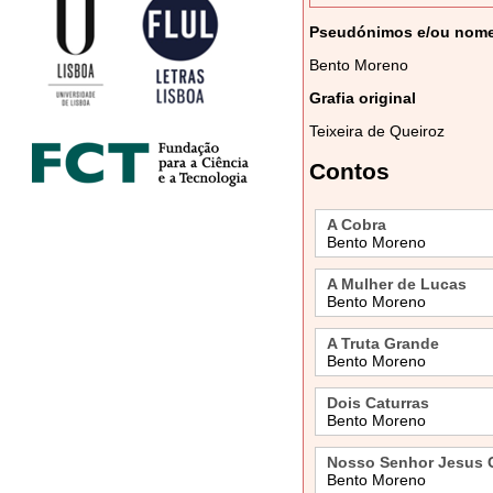
Pseudónimos e/ou nomes
Bento Moreno
Grafia original
Teixeira de Queiroz
Contos
A Cobra
Bento Moreno
A Mulher de Lucas
Bento Moreno
A Truta Grande
Bento Moreno
Dois Caturras
Bento Moreno
Nosso Senhor Jesus C
Bento Moreno