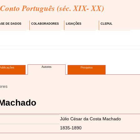
 Conto Português (séc. XIX- XX)
ASE DE DADOS
COLABORADORES
LIGAÇÕES
CLEPUL
Autores
Publicações
Pesquisa
ores
 Machado
Júlio César da Costa Machado
1835-1890