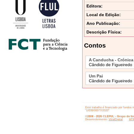
Editora:
Local de Edição:
Ano Publicação:
Descrição Física:
Contos
A Canducha - Crónica
Cândido de Figueiredo
Um Pai
Cândido de Figueiredo
Este trabalho é financiado por fundos 
“UIDB/00077/2020”
©2008 - 2026 CLEPUL - Grupo de Inv
Desenvolvimento:
VitralDigital
HTM