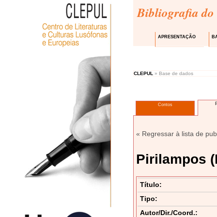
Bibliografia do
APRESENTAÇÃO
B
CLEPUL
» Base de dados
Contos
« Regressar à lista de pub
Pirilampos (
Título:
Tipo:
Autor/Dir./Coord.: