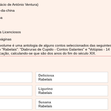
fácio de António Ventura)
a-da-china
oa
os Licenciosos
páginas
 volume é uma antologia de alguns contos seleccionados das seguintes
 "Rabelais": "Diabruras de Cupido - Contos Galantes" e "Volúpias - 1
icação, calculando-se que são dos anos do fim do século XIX.
Deliciosa
Rabelais
Ligurino
Rabelais
Susana
Rabelais