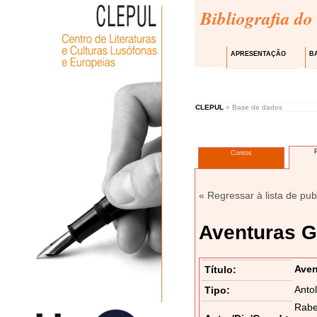
Bibliografia do
APRESENTAÇÃO
B
CLEPUL
» Base de dados
Contos
« Regressar à lista de pub
Aventuras G
Aven
Título:
Anto
Tipo:
Rabel