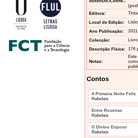
Autor/Dir./Coord.:
(pos
Tint
Editora:
Lisb
Local de Edição:
2011
Ano Publicação:
Livr
Colecção:
176 
Descrição Física:
Este
Notas:
como
publ
Contos
A Primeira Noite Feliz
Rabelais
Entre Roseiras
Rabelais
O Divino Esposo
Rabelais