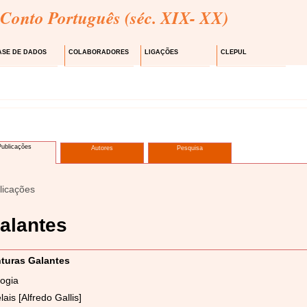
 Conto Português (séc. XIX- XX)
ASE DE DADOS
COLABORADORES
LIGAÇÕES
CLEPUL
Publicações
Autores
Pesquisa
licações
alantes
turas Galantes
logia
ais [Alfredo Gallis]