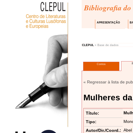
Bibliografia do
APRESENTAÇÃO
B
CLEPUL
» Base de dados
Contos
« Regressar à lista de pub
Mulheres da 
Mulh
Título:
Mono
Tipo:
Abel
Autor/Dir./Coord.: