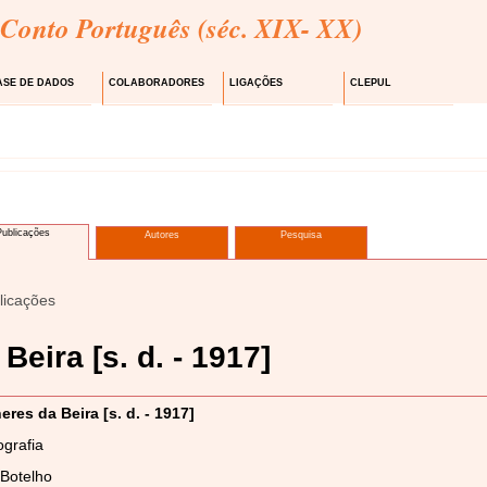
 Conto Português (séc. XIX- XX)
ASE DE DADOS
COLABORADORES
LIGAÇÕES
CLEPUL
Publicações
Autores
Pesquisa
licações
Beira [s. d. - 1917]
eres da Beira [s. d. - 1917]
grafia
 Botelho