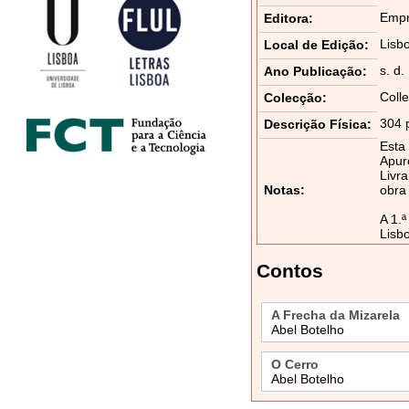
Empr
Editora:
Lisb
Local de Edição:
s. d.
Ano Publicação:
Coll
Colecção:
304 
Descrição Física:
Esta 
Apur
Livra
Notas:
obra 
A 1.
Lisb
Contos
A Frecha da Mizarela
Abel Botelho
O Cerro
Abel Botelho