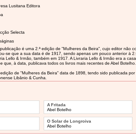
esa Lusitana Editora
oa
ecção Selecta
páginas
publicação é uma 2.ª edição de "Mulheres da Beira", cujo editor não co
ou-se que a sua data é de 1917, sendo apenas um pouco anterior à 2.ª
ria Lello & Irmão, também em 1917. A Livraria Lello & Irmão era a casa
e que, à data, publicava todos os livros mais recentes de Abel Botelho.
ª edição de "Mulheres da Beira" data de 1898, tendo sido publicada por
onense Libânio & Cunha.
A Fritada
Abel Botelho
O Solar de Longroiva
Abel Botelho