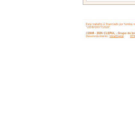
Este trabalho é financiado por fundos 
“UIDB/00077/2020”
©2008 - 2026 CLEPUL - Grupo de Inv
Desenvolvimento:
VitralDigital
HTM