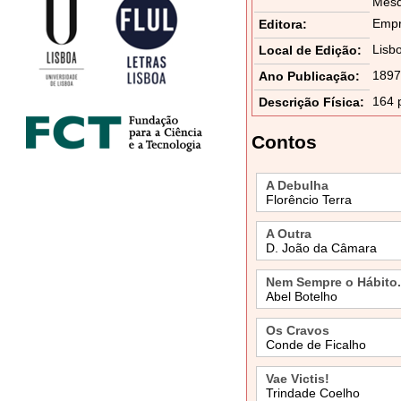
Mesq
Empr
Editora:
Lisb
Local de Edição:
1897
Ano Publicação:
164 
Descrição Física:
Contos
A Debulha
Florêncio Terra
A Outra
D. João da Câmara
Nem Sempre o Hábito.
Abel Botelho
Os Cravos
Conde de Ficalho
Vae Victis!
Trindade Coelho