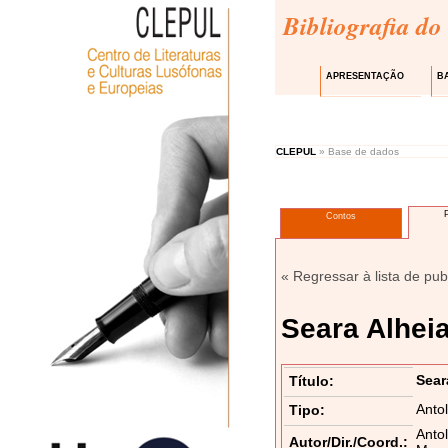
Bibliografia do
APRESENTAÇÃO
B
CLEPUL
» Base de dados
Contos
« Regressar à lista de pub
Seara Alheia
Sear
Título:
Anto
Tipo:
Antol
Autor/Dir./Coord.: