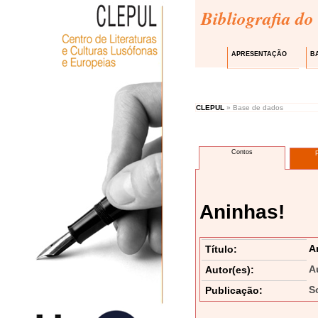
Bibliografia do
APRESENTAÇÃO
B
CLEPUL
» Base de dados
Contos
Aninhas!
A
Título:
A
Autor(es):
S
Publicação: