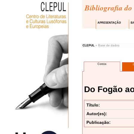
Bibliografia do
APRESENTAÇÃO
B
CLEPUL
» Base de dados
Contos
Do Fogão ao
Título:
Autor(es):
Publicação: