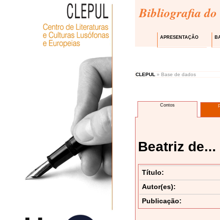
Bibliografia do
APRESENTAÇÃO
B
CLEPUL
» Base de dados
Contos
Beatriz de..
Título:
Autor(es):
Publicação: