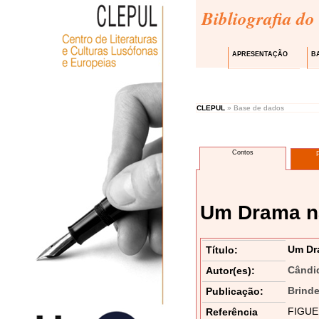
Bibliografia do
APRESENTAÇÃO
B
CLEPUL
» Base de dados
Contos
Um Drama n
Um Dr
Título:
Cândi
Autor(es):
Brinde
Publicação:
FIGUEI
Referência