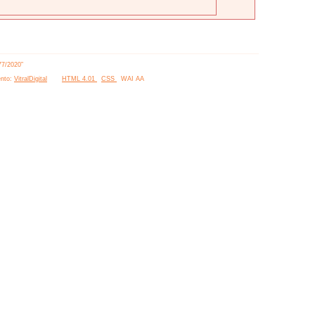
77/2020”
nto:
VitralDigital
HTML 4.01
CSS
WAI AA