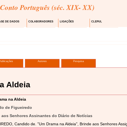
 Conto Português (séc. XIX- XX)
ASE DE DADOS
COLABORADORES
LIGAÇÕES
CLEPUL
Publicações
Autores
Pesquisa
a Aldeia
ama na Aldeia
do de Figueiredo
 aos Senhores Assinantes do Diário de Notícias
REDO, Candido de. "Um Drama na Aldeia", Brinde aos Senhores Assign