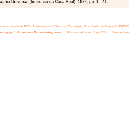
aphia Universal (Imprensa da Casa Real), 1894; pp. 1 - 41.
 nacionais através da FCT – Fundação para a Ciência e a Tecnologia, I.P., no âmbito do Projecto “UIDB/000
estigação 1 - Literatura e Cultura Portuguesas
Última actualização: 14.jan.2022 Desenvolvime