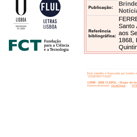
Brind
Publicação:
Notíci
FERREI
Santo 
Referência
aos Se
bibliográfica:
1868, 
Quinti
Este trabalho é financiado por fundos 
“UIDB/00077/2020”
©2008 - 2026 CLEPUL - Grupo de Inv
Desenvolvimento:
VitralDigital
HTM