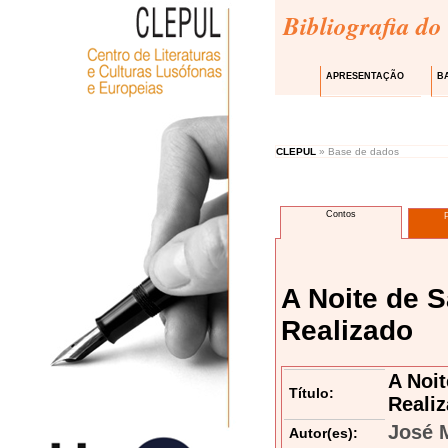
Bibliografia do
APRESENTAÇÃO
B
CLEPUL
» Base de dados
Contos
A Noite de 
Realizado
A Noi
Título:
Reali
José M
Autor(es):