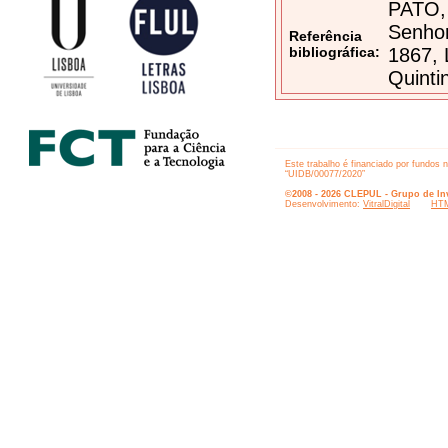
PATO, 
Senhor
Referência
bibliográfica:
1867, 
Quinti
Este trabalho é financiado por fundos 
“UIDB/00077/2020”
©2008 - 2026 CLEPUL - Grupo de Inv
Desenvolvimento:
VitralDigital
HTM