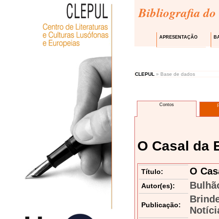
Bibliografia do
APRESENTAÇÃO
B
CLEPUL
» Base de dados
Contos
O Casal da 
O Cas
Título:
Bulhã
Autor(es):
Brind
Publicação:
Notíci