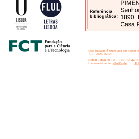
PIMENT
Senhor
Referência
bibliográfica:
1890, 
Casa R
Este trabalho é financiado por fundos 
“UIDB/00077/2020”
©2008 - 2026 CLEPUL - Grupo de Inv
Desenvolvimento:
VitralDigital
HTM