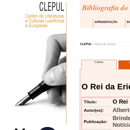
Bibliografia do
APRESENTAÇÃO
B
CLEPUL
» Base de dados
Contos
O Rei da Eri
O Rei 
Título:
Albert
Autor(es):
Brind
Publicação:
Notíci