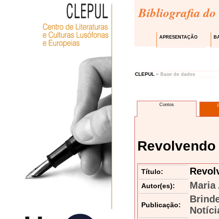
Bibliografia do
APRESENTAÇÃO
B
CLEPUL
» Base de dados
Contos
Revolvendo 
Revol
Título:
Maria
Autor(es):
Brind
Publicação:
Notíci