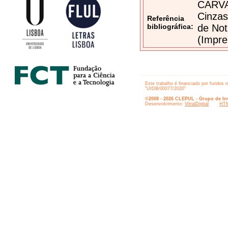
CARVA
Cinzas
Referência
bibliográfica:
de Not
(Impre
Este trabalho é financiado por fundos 
“UIDB/00077/2020”
©2008 - 2026 CLEPUL - Grupo de Inv
Desenvolvimento:
VitralDigital
HTM