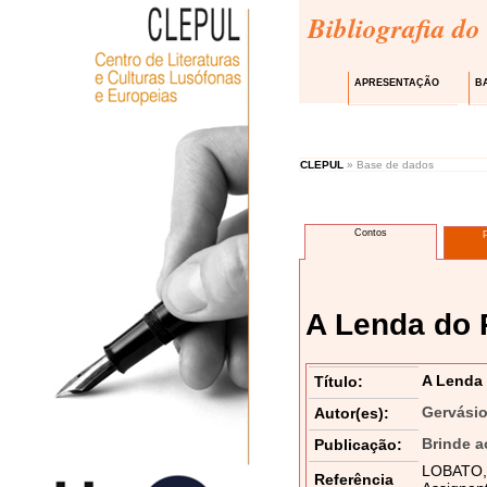
Bibliografia do
APRESENTAÇÃO
B
CLEPUL
» Base de dados
Contos
A Lenda do
A Lenda
Título:
Gervási
Autor(es):
Brinde a
Publicação:
LOBATO, 
Referência