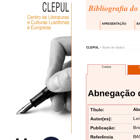
Bibliografia do
APRESENTAÇÃO
B
CLEPUL
» Base de dados
Contos
Abnegação 
Ab
Título:
Lei
Autor(es):
Bri
Publicação:
BAS
Referência