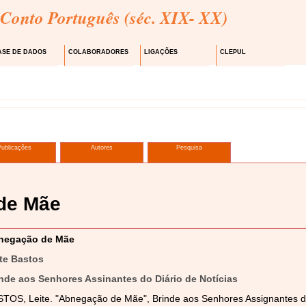
 Conto Português (séc. XIX- XX)
ASE DE DADOS
COLABORADORES
LIGAÇÕES
CLEPUL
Publicações
Autores
Pesquisa
de Mãe
negação de Mãe
te Bastos
nde aos Senhores Assinantes do Diário de Notícias
TOS, Leite. "Abnegação de Mãe", Brinde aos Senhores Assignantes do