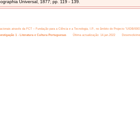
ographia Universal, 1877; pp. 119 - 139.
 nacionais através da FCT – Fundação para a Ciência e a Tecnologia, I.P., no âmbito do Projecto “UIDB/000
estigação 1 - Literatura e Cultura Portuguesas
Última actualização: 14.jan.2022 Desenvolvime