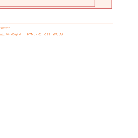
77/2020”
nto:
VitralDigital
HTML 4.01
CSS
WAI AA