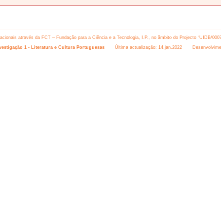
 nacionais através da FCT – Fundação para a Ciência e a Tecnologia, I.P., no âmbito do Projecto “UIDB/000
estigação 1 - Literatura e Cultura Portuguesas
Última actualização: 14.jan.2022 Desenvolvime