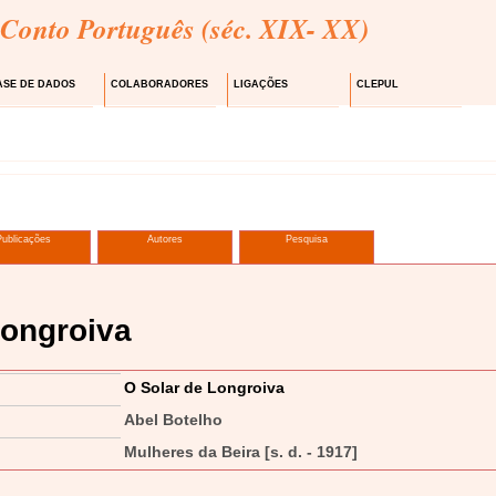
 Conto Português (séc. XIX- XX)
ASE DE DADOS
COLABORADORES
LIGAÇÕES
CLEPUL
Publicações
Autores
Pesquisa
Longroiva
O Solar de Longroiva
Abel Botelho
Mulheres da Beira [s. d. - 1917]