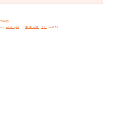
77/2020”
nto:
VitralDigital
HTML 4.01
CSS
WAI AA