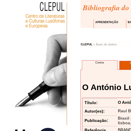
Bibliografia do
APRESENTAÇÃO
B
CLEPUL
» Base de dados
Contos
O António L
O Antó
Título:
Raul 
Autor(es):
Brasil
Publicação:
lisboa
BRANDÃO
Referência