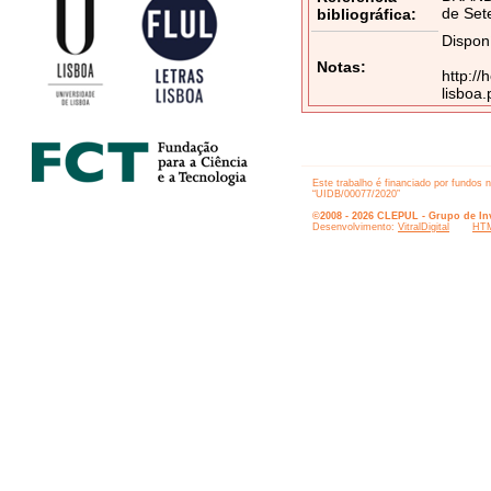
de Set
bibliográfica:
Dispon
Notas:
http://
lisboa
Este trabalho é financiado por fundos 
“UIDB/00077/2020”
©2008 - 2026 CLEPUL - Grupo de Inv
Desenvolvimento:
VitralDigital
HTM