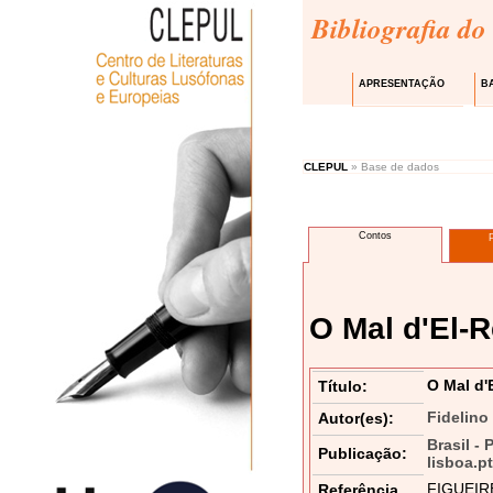
Bibliografia do
APRESENTAÇÃO
B
CLEPUL
» Base de dados
Contos
O Mal d'El-R
O Mal d'
Título:
Fidelino
Autor(es):
Brasil - 
Publicação:
lisboa.p
FIGUEIRED
Referência