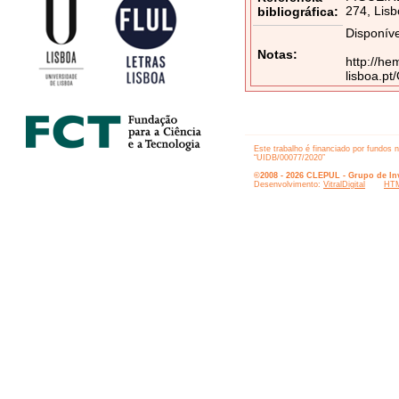
274, Lisb
bibliográfica:
Disponíve
Notas:
http://he
lisboa.p
Este trabalho é financiado por fundos 
“UIDB/00077/2020”
©2008 - 2026 CLEPUL - Grupo de Inv
Desenvolvimento:
VitralDigital
HTM