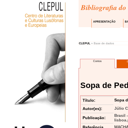
Bibliografia do
APRESENTAÇÃO
B
CLEPUL
» Base de dados
Contos
Sopa de Ped
Sopa d
Título:
Júlio 
Autor(es):
Brasil 
Publicação:
lisboa
MACHADO
Referência