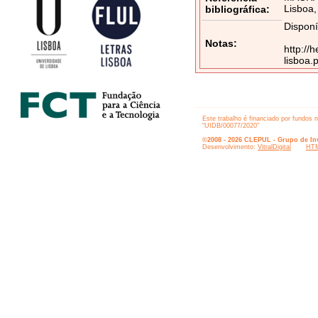
Lisboa,
bibliográfica:
Disponí
Notas:
http://
lisboa
Este trabalho é financiado por fundos 
“UIDB/00077/2020”
©2008 - 2026 CLEPUL - Grupo de Inv
Desenvolvimento:
VitralDigital
HTM