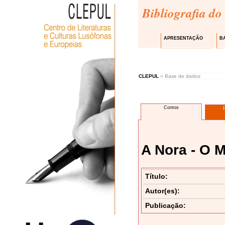
Bibliografia do
APRESENTAÇÃO
B
CLEPUL
» Base de dados
Contos
A Nora - O 
Título:
Autor(es):
Publicação: