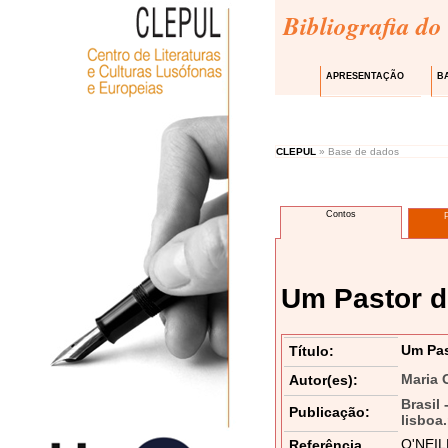
Bibliografia do
APRESENTAÇÃO
B
CLEPUL
» Base de dados
Contos
Um Pastor d
Um Pas
Título:
Maria O
Autor(es):
Brasil 
Publicação:
lisboa
O'NEILL
Referência