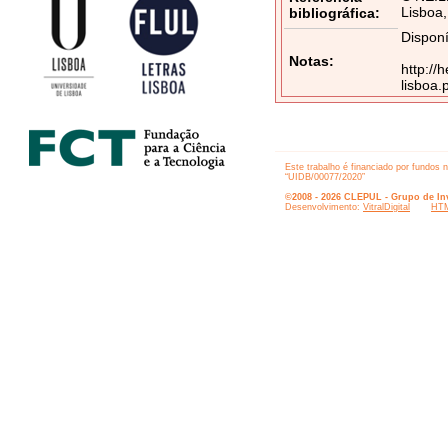
Lisboa,
bibliográfica:
Disponí
Notas:
http://
lisboa
Este trabalho é financiado por fundos 
“UIDB/00077/2020”
©2008 - 2026 CLEPUL - Grupo de Inv
Desenvolvimento:
VitralDigital
HTM