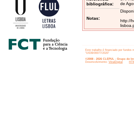
de Agos
bibliográfica:
Disponí
Notas:
http://
lisboa
Este trabalho é financiado por fundos 
“UIDB/00077/2020”
©2008 - 2026 CLEPUL - Grupo de Inv
Desenvolvimento:
VitralDigital
HTM