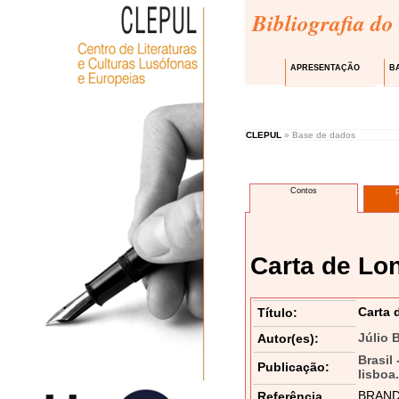
Bibliografia do
APRESENTAÇÃO
B
CLEPUL
» Base de dados
Contos
Carta de Lo
Carta 
Título:
Júlio 
Autor(es):
Brasil
Publicação:
lisboa
BRANDÃO
Referência