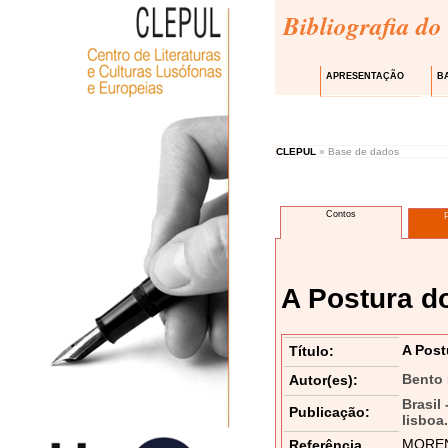
Bibliografia do
APRESENTAÇÃO
B
CLEPUL
» Base de dados
Contos
A Postura d
A Post
Título:
Bento
Autor(es):
Brasil
Publicação:
lisboa
MORENO,
Referência