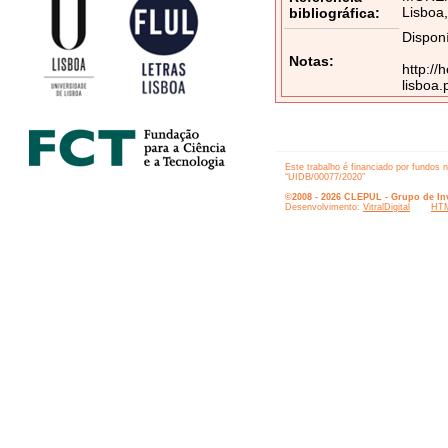
Lisboa,
bibliográfica:
Disponí
Notas:
http://
lisboa
Este trabalho é financiado por fundos 
“UIDB/00077/2020”
©2008 - 2026 CLEPUL - Grupo de Inv
Desenvolvimento:
VitralDigital
HTM