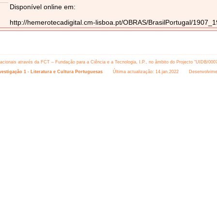
Disponível online em:
http://hemerotecadigital.cm-lisboa.pt/OBRAS/BrasilPortugal/1907
 nacionais através da FCT – Fundação para a Ciência e a Tecnologia, I.P., no âmbito do Projecto “UIDB/000
estigação 1 - Literatura e Cultura Portuguesas
Última actualização: 14.jan.2022 Desenvolvime