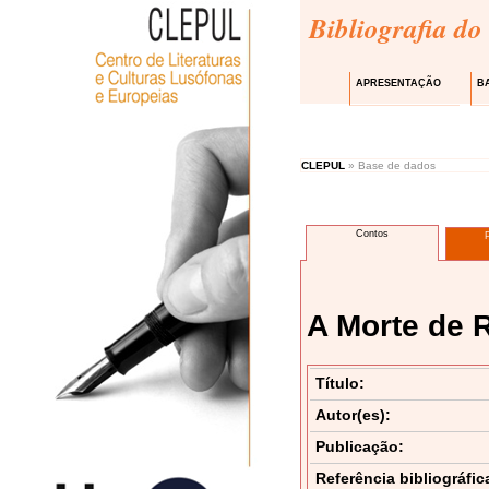
Bibliografia do
APRESENTAÇÃO
B
CLEPUL
» Base de dados
Contos
A Morte de 
Título:
Autor(es):
Publicação:
Referência bibliográfic