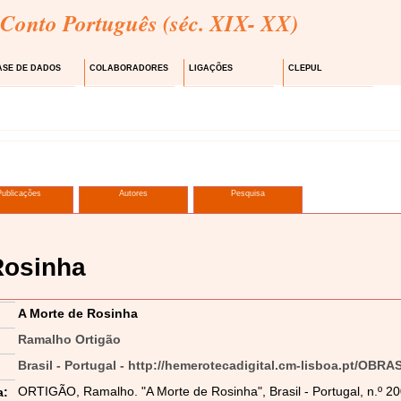
 Conto Português (séc. XIX- XX)
ASE DE DADOS
COLABORADORES
LIGAÇÕES
CLEPUL
Publicações
Autores
Pesquisa
Rosinha
A Morte de Rosinha
Ramalho Ortigão
Brasil - Portugal - http://hemerotecadigital.cm-lisboa.pt/OBRA
ORTIGÃO, Ramalho. "A Morte de Rosinha", Brasil - Portugal, n.º 20
a: