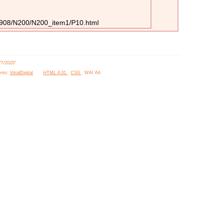
_1908/N200/N200_item1/P10.html
77/2020”
nto:
VitralDigital
HTML 4.01
CSS
WAI AA