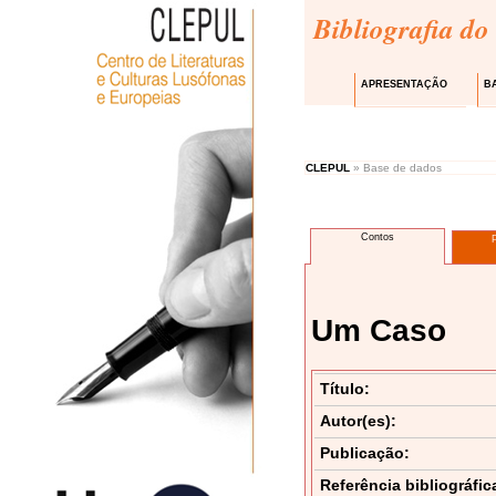
Bibliografia do
APRESENTAÇÃO
B
CLEPUL
» Base de dados
Contos
Um Caso
Título:
Autor(es):
Publicação:
Referência bibliográfic