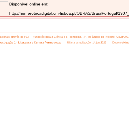
Disponível online em:
http://hemerotecadigital.cm-lisboa.pt/OBRAS/BrasilPortugal/19
 nacionais através da FCT – Fundação para a Ciência e a Tecnologia, I.P., no âmbito do Projecto “UIDB/000
estigação 1 - Literatura e Cultura Portuguesas
Última actualização: 14.jan.2022 Desenvolvime