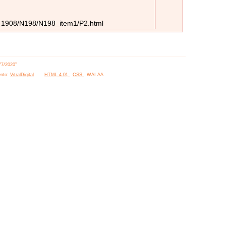
07_1908/N198/N198_item1/P2.html
77/2020”
nto:
VitralDigital
HTML 4.01
CSS
WAI AA