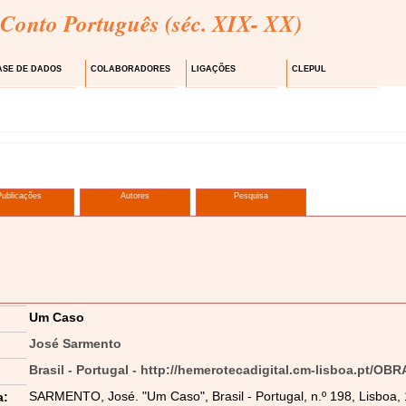
 Conto Português (séc. XIX- XX)
ASE DE DADOS
COLABORADORES
LIGAÇÕES
CLEPUL
Publicações
Autores
Pesquisa
Um Caso
José Sarmento
Brasil - Portugal - http://hemerotecadigital.cm-lisboa.pt/OB
SARMENTO, José. "Um Caso", Brasil - Portugal, n.º 198, Lisboa, 1
a: