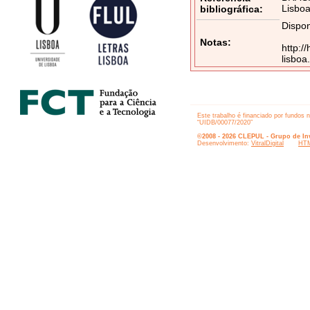
Lisboa
bibliográfica:
Dispon
Notas:
http:/
lisbo
Este trabalho é financiado por fundos 
“UIDB/00077/2020”
©2008 - 2026 CLEPUL - Grupo de Inv
Desenvolvimento:
VitralDigital
HTM