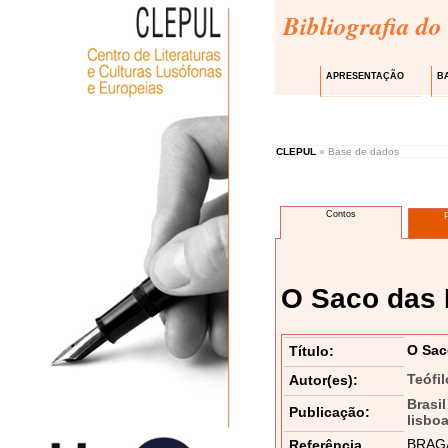
Bibliografia do
APRESENTAÇÃO
B
CLEPUL
» Base de dados
Contos
O Saco das
O Sac
Título:
Teófi
Autor(es):
Brasil
Publicação:
lisbo
BRAGA,
Referência