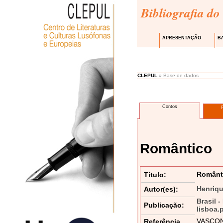
Bibliografia do
APRESENTAÇÃO
B
CLEPUL
» Base de dados
Contos
Romântico
Românt
Título:
Henriqu
Autor(es):
Brasil -
Publicação:
lisboa.
VASCONC
Referência