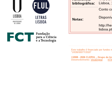
Lisboa,
bibliográfica:
Conto c
Disponív
Notas:
http://h
lisboa.
Este trabalho é financiado por fundos 
“UIDB/00077/2020”
©2008 - 2026 CLEPUL - Grupo de Inv
Desenvolvimento:
VitralDigital
HTM