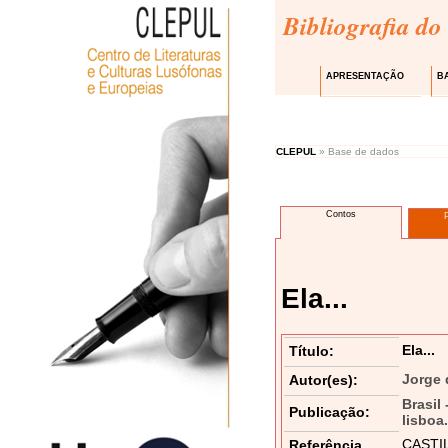
Bibliografia do
APRESENTAÇÃO
B
CLEPUL
» Base de dados
Contos
Ela...
Ela...
Título:
Jorge 
Autor(es):
Brasil
Publicação:
lisboa
CASTILH
Referência