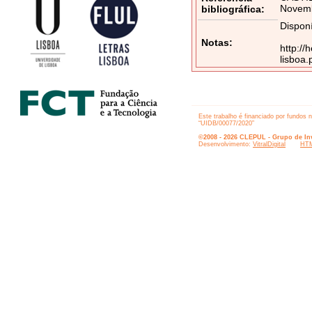
Novemb
bibliográfica:
Disponí
Notas:
http://
lisboa
Este trabalho é financiado por fundos 
“UIDB/00077/2020”
©2008 - 2026 CLEPUL - Grupo de Inv
Desenvolvimento:
VitralDigital
HTM