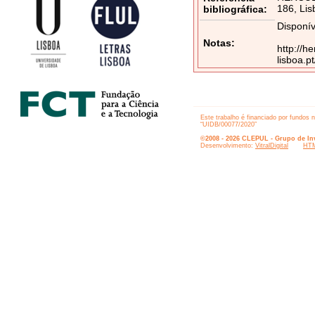
186, Lis
bibliográfica:
Disponív
Notas:
http://h
lisboa.
Este trabalho é financiado por fundos 
“UIDB/00077/2020”
©2008 - 2026 CLEPUL - Grupo de Inv
Desenvolvimento:
VitralDigital
HTM