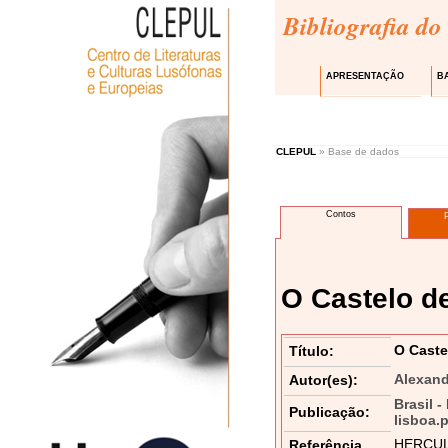
Bibliografia do
APRESENTAÇÃO
B
CLEPUL
» Base de dados
Contos
O Castelo de
O Caste
Título:
Alexand
Autor(es):
Brasil -
Publicação:
lisboa.
HERCULAN
Referência