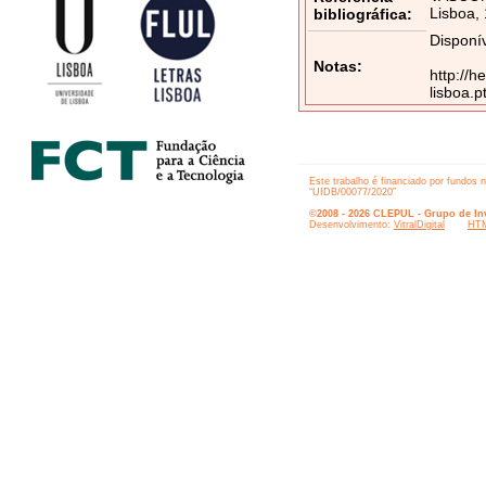
Lisboa,
bibliográfica:
Disponív
Notas:
http://h
lisboa.
Este trabalho é financiado por fundos 
“UIDB/00077/2020”
©2008 - 2026 CLEPUL - Grupo de Inv
Desenvolvimento:
VitralDigital
HTM