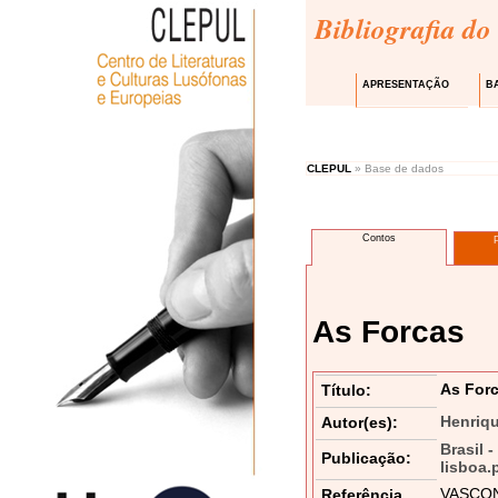
Bibliografia do
APRESENTAÇÃO
B
CLEPUL
» Base de dados
Contos
As Forcas
As For
Título:
Henriq
Autor(es):
Brasil 
Publicação:
lisboa.
VASCONC
Referência