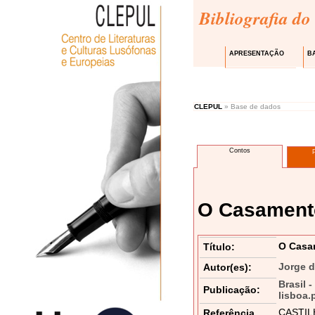
Bibliografia do
APRESENTAÇÃO
B
CLEPUL
» Base de dados
Contos
O Casament
O Casa
Título:
Jorge d
Autor(es):
Brasil 
Publicação:
lisboa.
CASTILH
Referência