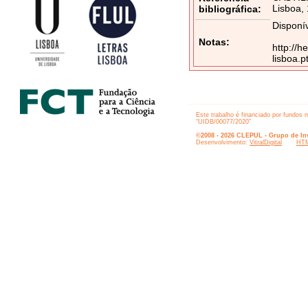
Lisboa, 
bibliográfica:
Disponív
Notas:
http://h
lisboa.
Este trabalho é financiado por fundos 
“UIDB/00077/2020”
©2008 - 2026 CLEPUL - Grupo de Inv
Desenvolvimento:
VitralDigital
HTM