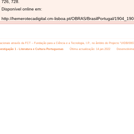
726, 728.
Disponível online em:
http://hemerotecadigital.cm-lisboa.pt/OBRAS/BrasilPortugal/1904_1
 nacionais através da FCT – Fundação para a Ciência e a Tecnologia, I.P., no âmbito do Projecto “UIDB/000
estigação 1 - Literatura e Cultura Portuguesas
Última actualização: 14.jan.2022 Desenvolvime