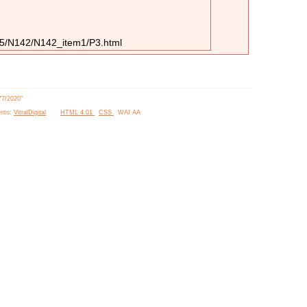
905/N142/N142_item1/P3.html
77/2020”
nto:
VitralDigital
HTML 4.01
CSS
WAI AA