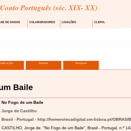
 Conto Português (séc. XIX- XX)
ASE DE DADOS
COLABORADORES
LIGAÇÕES
CLEPUL
Publicações
Autores
Pesquisa
um Baile
No Fogo de um Baile
Jorge de Castilho
Brasil - Portugal - http://hemerotecadigital.cm-lisboa.pt/OBRAS/
CASTILHO, Jorge de. "No Fogo de um Baile", Brasil - Portugal, n.º 1