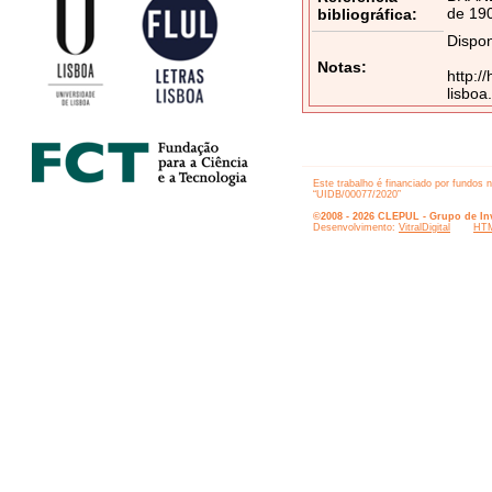
de 190
bibliográfica:
Dispon
Notas:
http:/
lisbo
Este trabalho é financiado por fundos 
“UIDB/00077/2020”
©2008 - 2026 CLEPUL - Grupo de Inv
Desenvolvimento:
VitralDigital
HTM