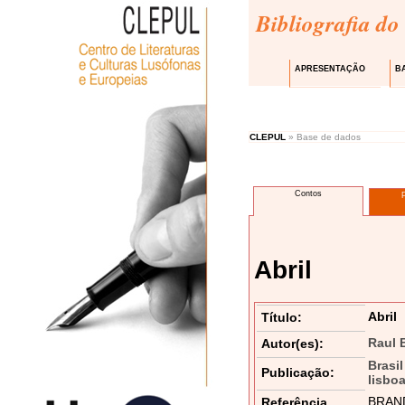
Bibliografia do
APRESENTAÇÃO
B
CLEPUL
» Base de dados
Contos
Abril
Abril
Título:
Raul 
Autor(es):
Brasil
Publicação:
lisbo
BRANDÃ
Referência