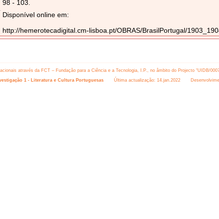
98 - 103.
Disponível online em:
http://hemerotecadigital.cm-lisboa.pt/OBRAS/BrasilPortugal/1903_1
 nacionais através da FCT – Fundação para a Ciência e a Tecnologia, I.P., no âmbito do Projecto “UIDB/000
estigação 1 - Literatura e Cultura Portuguesas
Última actualização: 14.jan.2022 Desenvolvime