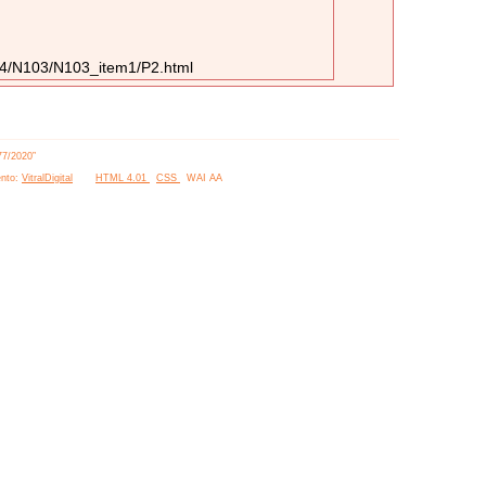
904/N103/N103_item1/P2.html
77/2020”
nto:
VitralDigital
HTML 4.01
CSS
WAI AA