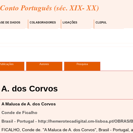
 Conto Português (séc. XIX- XX)
ASE DE DADOS
COLABORADORES
LIGAÇÕES
CLEPUL
Publicações
Autores
Pesquisa
 A. dos Corvos
A Maluca de A. dos Corvos
Conde de Ficalho
Brasil - Portugal - http://hemerotecadigital.cm-lisboa.pt/OBRAS/
FICALHO, Conde de. "A Maluca de A. dos Corvos", Brasil - Portugal, a