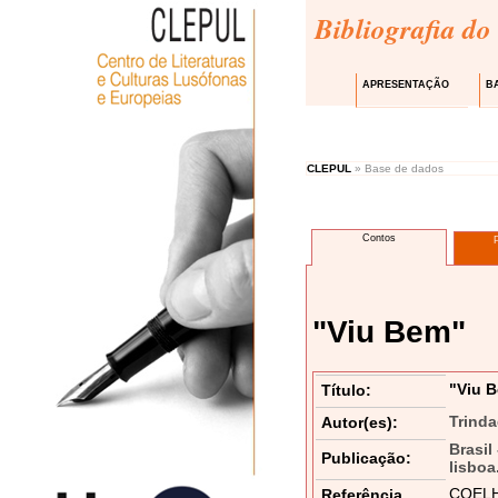
Bibliografia do
APRESENTAÇÃO
B
CLEPUL
» Base de dados
Contos
"Viu Bem"
"Viu 
Título:
Trind
Autor(es):
Brasil
Publicação:
lisboa
COELHO
Referência