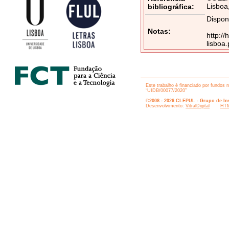
Lisboa
bibliográfica:
Dispon
Notas:
http:/
lisboa
Este trabalho é financiado por fundos 
“UIDB/00077/2020”
©2008 - 2026 CLEPUL - Grupo de Inv
Desenvolvimento:
VitralDigital
HTM