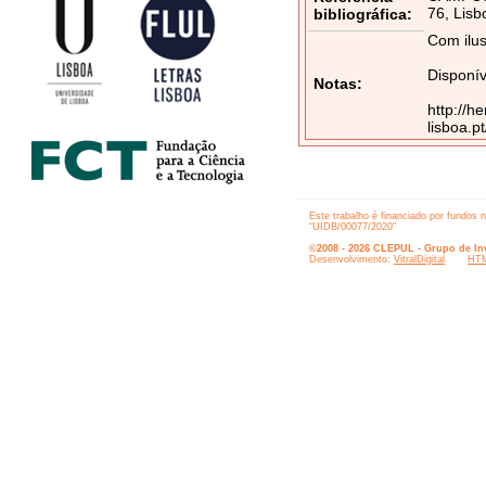
76, Lisb
bibliográfica:
Com ilus
Disponív
Notas:
http://h
lisboa.
Este trabalho é financiado por fundos 
“UIDB/00077/2020”
©2008 - 2026 CLEPUL - Grupo de Inv
Desenvolvimento:
VitralDigital
HTM