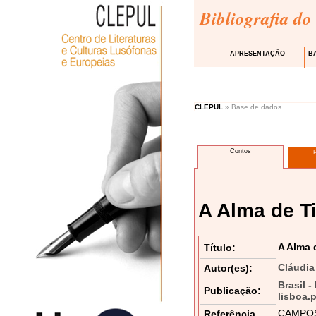
Bibliografia do
APRESENTAÇÃO
B
CLEPUL
» Base de dados
Contos
A Alma de T
A Alma 
Título:
Cláudi
Autor(es):
Brasil -
Publicação:
lisboa.
CAMPOS, 
Referência