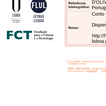
D'OLIV
Referência
bibliográfica:
Portug
Conto 
Dispon
Notas:
http:/
lisboa
Este trabalho é financiado por fundos 
“UIDB/00077/2020”
©2008 - 2026 CLEPUL - Grupo de Inv
Desenvolvimento:
VitralDigital
HTM