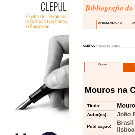
Bibliografia do
APRESENTAÇÃO
B
CLEPUL
» Base de dados
Contos
Mouros na C
Mouro
Título:
João B
Autor(es):
Brasil
Publicação:
lisboa