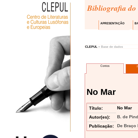
Bibliografia do
APRESENTAÇÃO
B
CLEPUL
» Base de dados
Contos
No Mar
No Mar
Título:
B. de Pin
Autor(es):
De Braço 
Publicação: