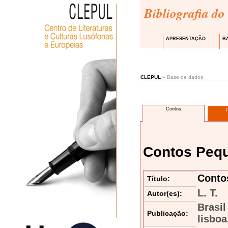
Bibliografia do
APRESENTAÇÃO
B
CLEPUL
» Base de dados
Contos
Contos Pequ
Conto
Título:
L. T.
Autor(es):
Brasil
Publicação:
lisboa