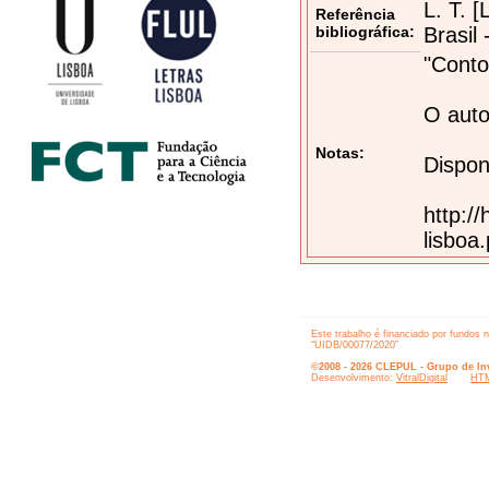
L. T. 
Referência
bibliográfica:
Brasil
"Conto
O auto
Notas:
Dispon
http:/
lisboa
Este trabalho é financiado por fundos 
“UIDB/00077/2020”
©2008 - 2026 CLEPUL - Grupo de Inv
Desenvolvimento:
VitralDigital
HTM