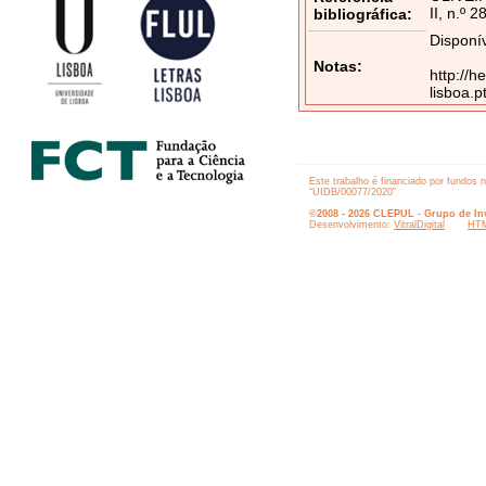
II, n.º 
bibliográfica:
Disponív
Notas:
http://h
lisboa.
Este trabalho é financiado por fundos 
“UIDB/00077/2020”
©2008 - 2026 CLEPUL - Grupo de Inv
Desenvolvimento:
VitralDigital
HTM