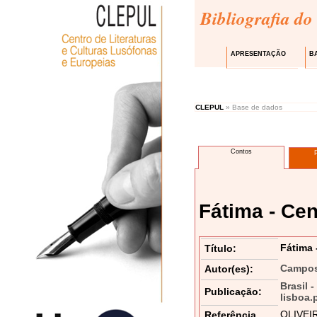
Bibliografia do
APRESENTAÇÃO
B
CLEPUL
» Base de dados
Contos
Fátima - Cen
Fátima 
Título:
Campos
Autor(es):
Brasil 
Publicação:
lisboa.
OLIVEIRA
Referência