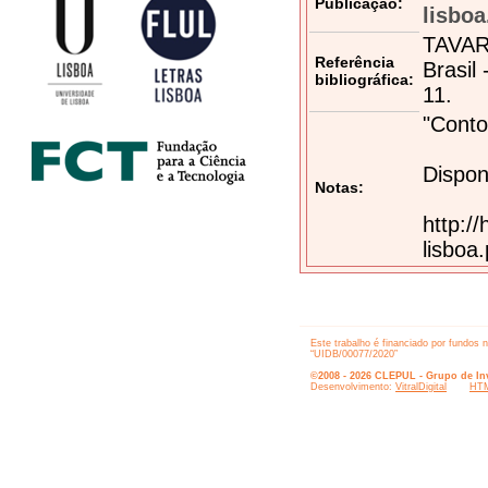
Publicação:
lisboa
TAVARE
Referência
Brasil
bibliográfica:
11.
"Conto
Dispon
Notas:
http:/
lisboa
Este trabalho é financiado por fundos 
“UIDB/00077/2020”
©2008 - 2026 CLEPUL - Grupo de Inv
Desenvolvimento:
VitralDigital
HTM