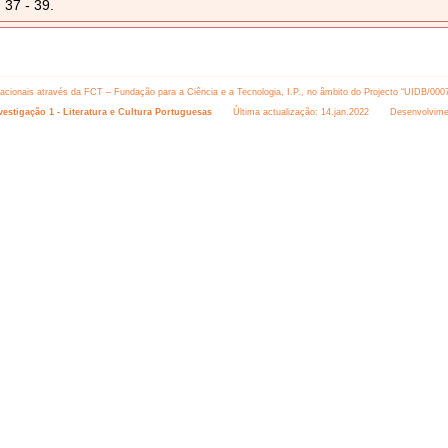
37 - 39.
 nacionais através da FCT – Fundação para a Ciência e a Tecnologia, I.P., no âmbito do Projecto “UIDB/000
estigação 1 - Literatura e Cultura Portuguesas
Última actualização: 14.jan.2022 Desenvolvime