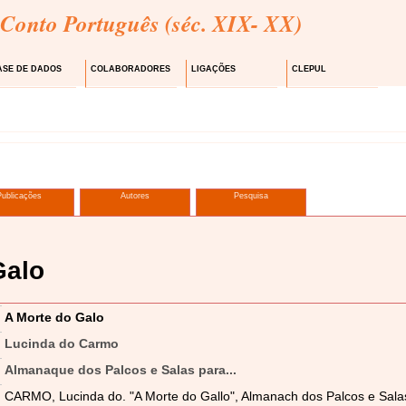
 Conto Português (séc. XIX- XX)
ASE DE DADOS
COLABORADORES
LIGAÇÕES
CLEPUL
Publicações
Autores
Pesquisa
Galo
A Morte do Galo
Lucinda do Carmo
Almanaque dos Palcos e Salas para...
CARMO, Lucinda do. "A Morte do Gallo", Almanach dos Palcos e Salas