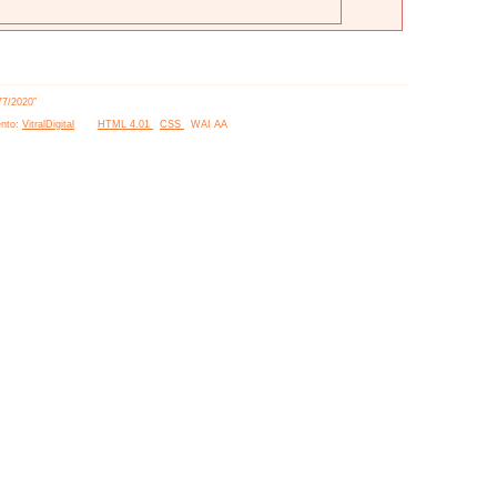
77/2020”
nto:
VitralDigital
HTML 4.01
CSS
WAI AA