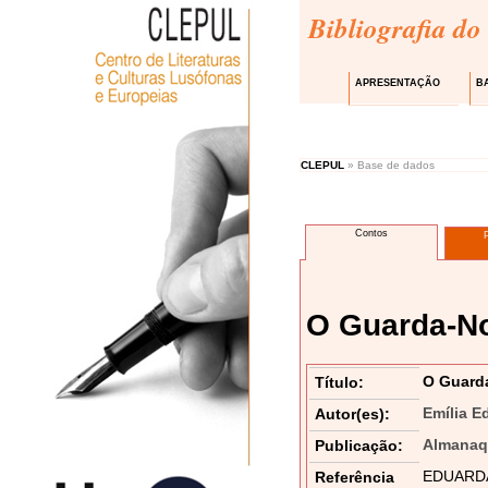
Bibliografia do
APRESENTAÇÃO
B
CLEPUL
» Base de dados
Contos
O Guarda-N
O Guard
Título:
Emília E
Autor(es):
Almanaqu
Publicação:
EDUARDA,
Referência