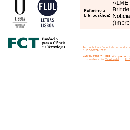
ALMEID
Brinde
Referência
bibliográfica:
Notici
(Impre
Este trabalho é financiado por fundos 
“UIDB/00077/2020”
©2008 - 2026 CLEPUL - Grupo de Inv
Desenvolvimento:
VitralDigital
HTM