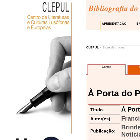
Bibliografia do
APRESENTAÇÃO
B
CLEPUL
» Base de dados
Contos
À Porta do 
À Port
Título:
Franc
Autor(es):
Brind
Publicação:
Notíci