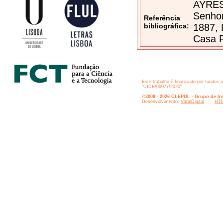
AYRES,
Senhor
Referência
bibliográfica:
1887, 
Casa R
Este trabalho é financiado por fundos 
“UIDB/00077/2020”
©2008 - 2026 CLEPUL - Grupo de Inv
Desenvolvimento:
VitralDigital
HTM