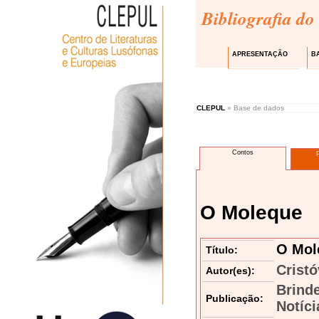
Bibliografia do
APRESENTAÇÃO
B
CLEPUL
» Base de dados
Contos
O Moleque
O Mol
Título:
Cristó
Autor(es):
Brind
Publicação:
Notíci